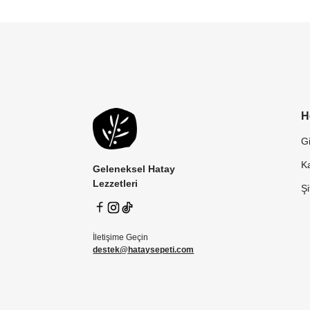
H
Gi
Ka
Geleneksel Hatay
Lezzetleri
Ş
İletişime Geçin
destek@hataysepeti.com