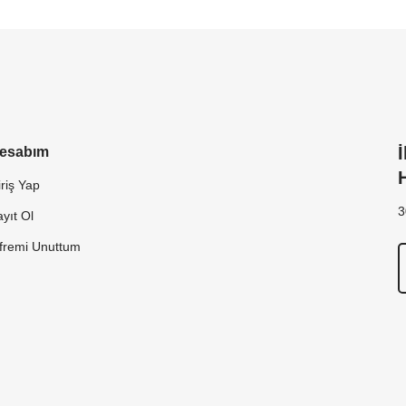
esabım
riş Yap
3
yıt Ol
ifremi Unuttum