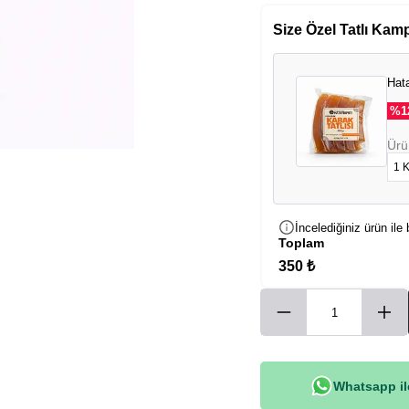
Size Özel Tatlı Kam
Hata
%
1
Ürü
İncelediğiniz ürün ile 
Toplam
350 ₺
Whatsapp ile