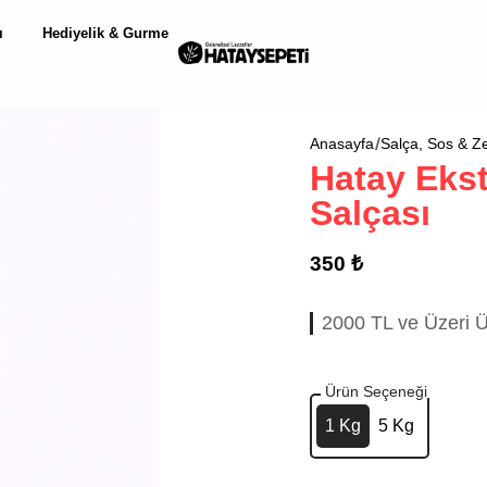
ı
Hediyelik & Gurme
Anasayfa
Salça, Sos & Ze
Hatay Ekst
Salçası
350 ₺
2000 TL ve Üzeri Ü
Ürün Seçeneği
1 Kg
5 Kg