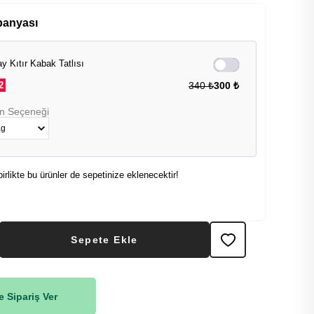
panyası
y Kıtır Kabak Tatlısı
2
340 ₺
300 ₺
n Seçeneği
birlikte bu ürünler de sepetinize eklenecektir!
Sepete Ekle
 Sipariş Ver