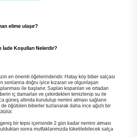
man elime ulaşır?
 İade Koşulları Nelerdir?
ızın en önemli öğelerindendir. Hatay köy biber salçası
n sonlarına doğru iyice kızaran ve olgunlaşan
toplanması ile başlanır. Sapları koparılan ve ortadan
berin iç damarları ve çekirdekleri temizlenip su ile
ca güneş altında kurutulup nemini atması sağlanır.
 de öğütülen biberler tuzlanarak daha ince ağızlı bir
tülür.
geniş bir tepsi içerisinde 2 gün kadar nemini atması
tulduktan sonra mutfaklarımızda tüketilebilecek salça