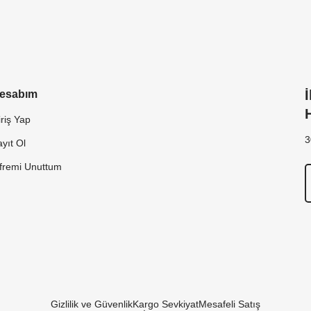
esabım
riş Yap
3
yıt Ol
ifremi Unuttum
Gizlilik ve Güvenlik
Kargo Sevkiyat
Mesafeli Satış