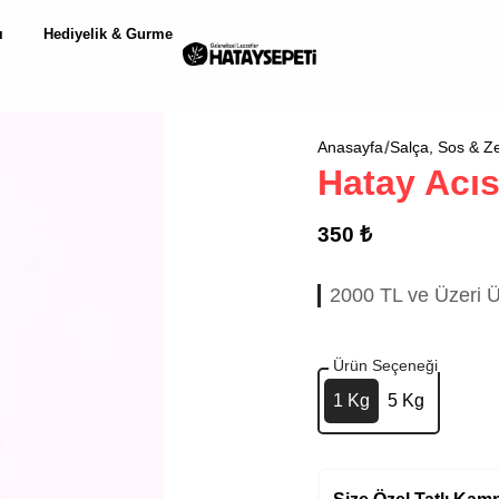
ı
Hediyelik & Gurme
Anasayfa
Salça, Sos & Ze
Hatay Acıs
350 ₺
2000 TL ve Üzeri Ü
Ürün Seçeneği
1 Kg
5 Kg