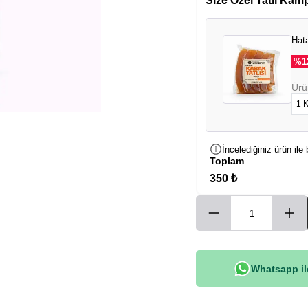
Size Özel Tatlı Kam
Hata
%
1
Ürü
İncelediğiniz ürün ile 
Toplam
350 ₺
Whatsapp ile