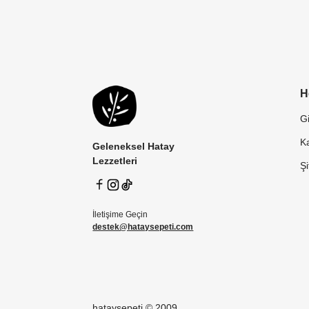
H
Gi
Ka
Geleneksel Hatay
Lezzetleri
Ş
İletişime Geçin
destek@hataysepeti.com
hataysepeti © 2009