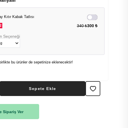
panyası
y Kıtır Kabak Tatlısı
2
340 ₺
300 ₺
n Seçeneği
birlikte bu ürünler de sepetinize eklenecektir!
Sepete Ekle
 Sipariş Ver