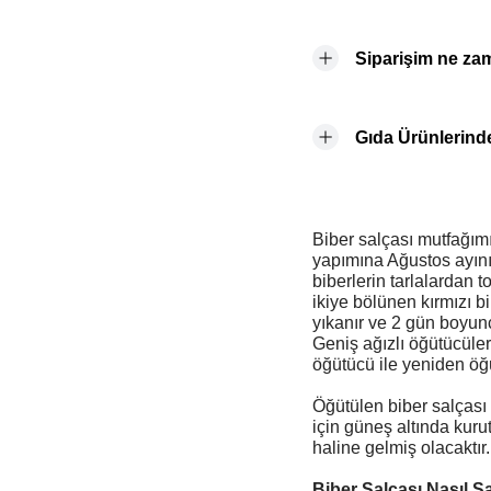
Siparişim ne za
Gıda Ürünlerinde
Biber salçası mutfağım
yapımına Ağustos ayını
biberlerin tarlalardan 
ikiye bölünen kırmızı bi
yıkanır ve 2 gün boyun
Geniş ağızlı öğütücüler
öğütücü ile yeniden öğü
Öğütülen biber salçası 
için güneş altında kuru
haline gelmiş olacaktır.
Biber Salçası Nasıl S