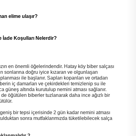
man elime ulaşır?
 İade Koşulları Nelerdir?
ızın en önemli öğelerindendir. Hatay köy biber salçası
n sonlarına doğru iyice kızaran ve olgunlaşan
toplanması ile başlanır. Sapları koparılan ve ortadan
berin iç damarları ve çekirdekleri temizlenip su ile
ca güneş altında kurutulup nemini atması sağlanır.
 de öğütülen biberler tuzlanarak daha ince ağızlı bir
tülür.
geniş bir tepsi içerisinde 2 gün kadar nemini atması
tulduktan sonra mutfaklarımızda tüketilebilecek salça
aklanmalıdır ?